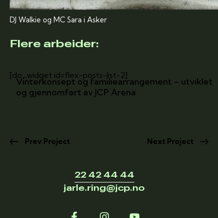
DJ Walkie og MC Sara i Asker
Flere arbeider:
[do_widget id=flex-posts-list-2]
Vinterkonsept og familiearrangement – utviklet
og gjennomført av JCP Arena
Prev Project
Next Project
22 42 44 44
jarle.ring@jcp.no